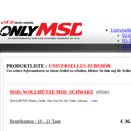
Universell
02-E
03- 
29- 
53- 
Aufk
Ban
PRODUKTLISTE :
UNIVERSELLES ZUBEHÖR
GM H
Um weitere Informationen zu einem Artikel zu erhalten, klicken Sie bitte auf die Artik
MSD: WOLLMÜTZE MSD -SCHWARZ
(93541)
WOLLMÜTZE Beanie, Größe: One Size Fits All, Farbe: Schwarz,
...mehr
MSD 
Rela
Schl
Schü
€ 36
Bestelloption : 10 - 21 Tage
T-Sh
Vert