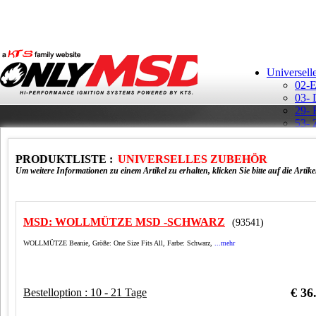
Universell
02-E
03- 
29- 
53- 
Aufk
Ban
PRODUKTLISTE :
UNIVERSELLES ZUBEHÖR
GM H
Um weitere Informationen zu einem Artikel zu erhalten, klicken Sie bitte auf die Artik
MSD: WOLLMÜTZE MSD -SCHWARZ
(93541)
WOLLMÜTZE Beanie, Größe: One Size Fits All, Farbe: Schwarz,
...mehr
MSD 
Rela
Schl
Schü
€ 36
Bestelloption : 10 - 21 Tage
T-Sh
Vert