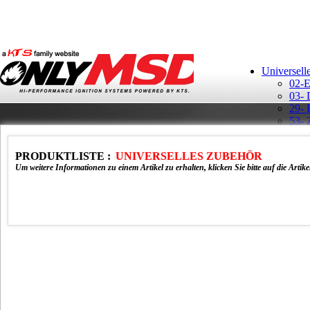
Universell
02-E
03- 
29- 
53- 
Aufk
Ban
PRODUKTLISTE :
UNIVERSELLES ZUBEHÖR
GM H
Um weitere Informationen zu einem Artikel zu erhalten, klicken Sie bitte auf die Artik
MSD 
Rela
Schl
Schü
T-Sh
Vert