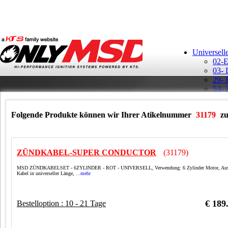
Universell
02-E
03- 
29- 
53- 
Aufk
Ban
Folgende Produkte können wir Ihrer Atikelnummer
31179
zu
GM H
ZÜNDKABEL-SUPER CONDUCTOR
(31179)
MSD ZÜNDKABELSET - 6ZYLINDER - ROT - UNIVERSELL, Verwendung: 6 Zylinder Motor, Aus
Kabel in universeller Länge,
...mehr
MSD 
Rela
Schl
€ 189
Bestelloption : 10 - 21 Tage
Schü
T-Sh
Vert