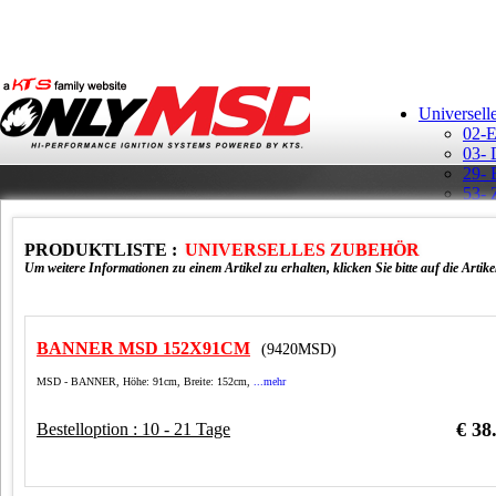
Universell
02-E
03- 
29- 
53- 
Aufk
Ban
PRODUKTLISTE :
UNIVERSELLES ZUBEHÖR
GM H
Um weitere Informationen zu einem Artikel zu erhalten, klicken Sie bitte auf die Artik
BANNER MSD 152X91CM
(9420MSD)
MSD - BANNER, Höhe: 91cm, Breite: 152cm,
...mehr
MSD 
Rela
€ 38
Bestelloption : 10 - 21 Tage
Schl
Schü
T-Sh
Vert