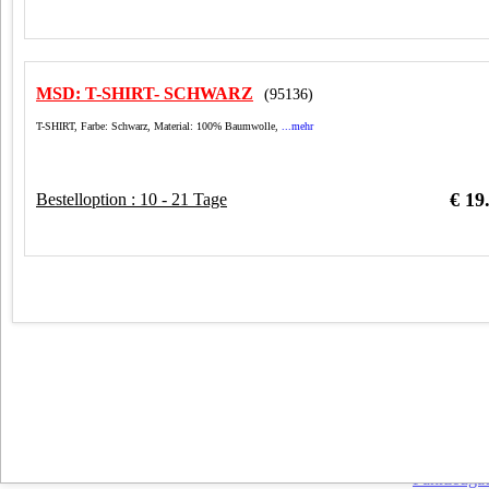
Zünd
Zün
MSD: T-SHIRT- SCHWARZ
(95136)
T-SHIRT, Farbe: Schwarz, Material: 100% Baumwolle,
...mehr
€ 19
Bestelloption : 10 - 21 Tage
Zün
Zünd
Zünd
Fahrzeuga