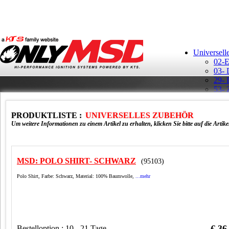
Universell
02-E
03- 
29- 
53- 
Aufk
Ban
PRODUKTLISTE :
UNIVERSELLES ZUBEHÖR
GM H
Um weitere Informationen zu einem Artikel zu erhalten, klicken Sie bitte auf die Artik
MSD: POLO SHIRT- SCHWARZ
(95103)
Polo Shirt, Farbe: Schwarz, Material: 100% Baumwolle,
...mehr
MSD 
Rela
Schl
Schü
T-Sh
Vert
€ 36
Bestelloption : 10 - 21 Tage