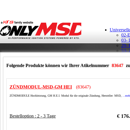
Universell
02-E
03- 
29- 
53- 
Aufk
Ban
Folgende Produkte können wir Ihrer Atikelnummer
83647
z
GM H
ZÜNDMODUL-MSD-GM HEI
(83647)
ZÜNDMODULE Hochleistung, GM H.E.I. Modul für die originale Zündung, Hersteller: MSD,
...meh
MSD 
Rela
Schl
€ 176
Bestelloption : 2 - 3 Tage
Schü
T-Sh
Vert